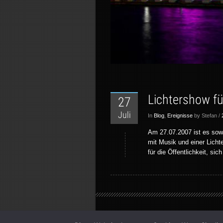
Lichtershow f
27
Juli
In
Blog
,
Ereignisse
by Stefan /
Am 27.07.2007 ist es sow
mit Musik und einer Licht
für die Öffentlichkeit, s
Vernissage theme by
kotofey
. All Rights Reser