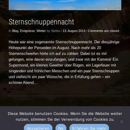
Sternschnuppennacht
In
Blog
,
Ereignisse
,
Wetter
by Stefan /
13. August 2014
/
Comments are closed
Heute war eine sogenannte Sternschnuppennacht. Der diesjährige
Höhepunkt der Perseiden im August. Nach mehr als 20
Sternenschweifen hörte ich auf zu zählen. Dabei ist es mir
gelungen, eine davon einzufangen, und zwar mit der Kamera! Ein
Supermond, ein kleines Gewitter über Rügen, ein Lagerfeuer mit
singenden und fröhlichen Menschen und ein paar Sternschnuppen
und vielleicht ein paar Wünsche, die in Erfüllung gehen – ein
schöner Abend…
Diese Website benutzen Cookies. Wenn Sie die Website weiter
nutzen, stimmen Sie der Verwendung von Cookies zu.
Vernissage theme by
kotofey
. All Rights Reserved.
Akzeptieren
No
Erfahren Sie mehr