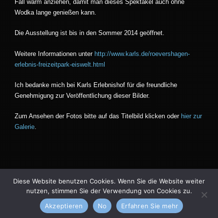
Fall warm anziehen, damit man dieses Spektakel auch ohne
Wodka lange genießen kann.
Die Ausstellung ist bis in den Sommer 2014 geöffnet.
Weitere Informationen unter
http://www.karls.de/roevershagen-
erlebnis-freizeitpark-eiswelt.html
Ich bedanke mich bei Karls Erlebnishof für die freundliche
Genehmigung zur Veröffentlichung dieser Bilder.
Zum Ansehen der Fotos bitte auf das Titelbild klicken oder
hier zur
Galerie
.
Diese Website benutzen Cookies. Wenn Sie die Website weiter
nutzen, stimmen Sie der Verwendung von Cookies zu.
Vernissage theme by
kotofey
. All Rights Reserved.
Akzeptieren
No
Erfahren Sie mehr